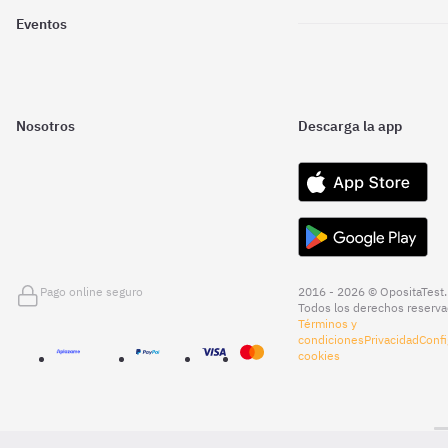
Eventos
Nosotros
Descarga la app
Pago online seguro
2016 - 2026 © OpositaTest.
Todos los derechos reserva
Términos y
condiciones
Privacidad
Confi
cookies