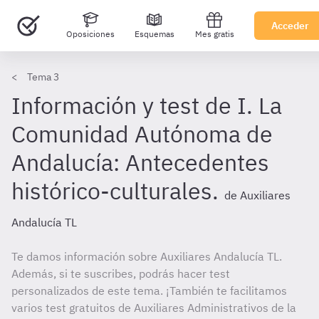
Acceder
Oposiciones
Esquemas
Mes gratis
Tema 3
Información y test de I. La
Comunidad Autónoma de
Andalucía: Antecedentes
histórico-culturales.
de Auxiliares
Andalucía TL
Te damos información sobre Auxiliares Andalucía TL.
Además, si te suscribes, podrás hacer test
personalizados de este tema. ¡También te facilitamos
varios test gratuitos de Auxiliares Administrativos de la