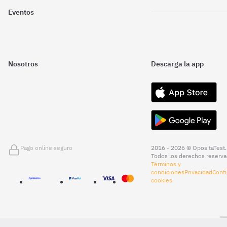
Eventos
Nosotros
Descarga la app
Pago online seguro
2016 - 2026 © OpositaTest.
Todos los derechos reserva
Términos y
condiciones
Privacidad
Confi
cookies