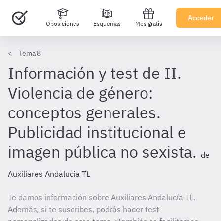
Acceder
Oposiciones
Esquemas
Mes gratis
Tema 8
Información y test de II.
Violencia de género:
conceptos generales.
Publicidad institucional e
imagen pública no sexista.
de
Auxiliares Andalucía TL
Te damos información sobre Auxiliares Andalucía TL.
Además, si te suscribes, podrás hacer test