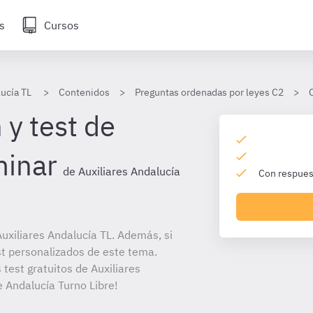
s
Cursos
lucía TL
Contenidos
Preguntas ordenadas por leyes C2
 y test de
minar
de Auxiliares Andalucía
Con respuest
uxiliares Andalucía TL. Además, si
st personalizados de este tema.
 test gratuitos de Auxiliares
e Andalucía Turno Libre!