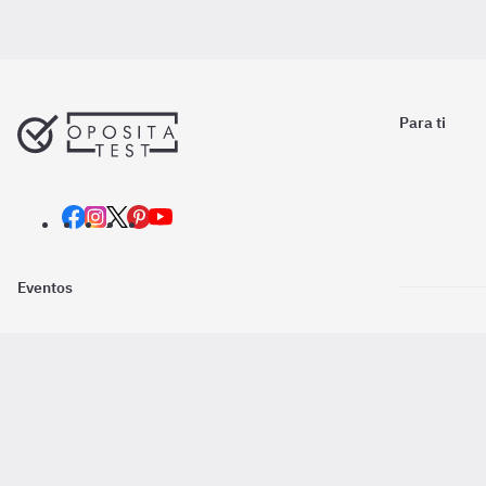
Para ti
Eventos
Nosotros
Descarga la