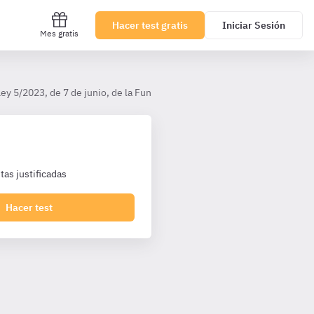
Hacer test gratis
Iniciar Sesión
Mes gratis
Ley 5/2023, de 7 de junio, de la Función Pública de Andalucía
TÍTUL
as justificadas
Hacer test