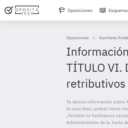
Oposiciones
Esquema
Oposiciones
Auxiliares Anda
Información
TÍTULO VI.
retributivos
Te damos información sobre A
te suscribes, podrás hacer te
¡También te facilitamos varios
Administrativos de la Junta d