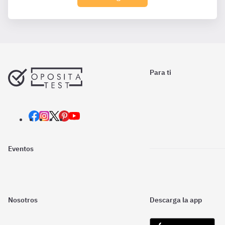
Para ti
Eventos
Nosotros
Descarga la app