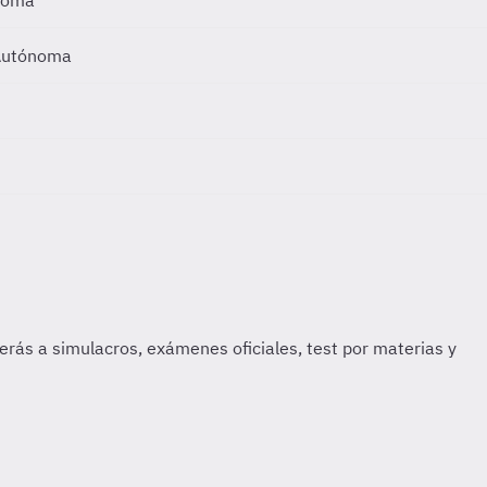
ónoma
 Autónoma