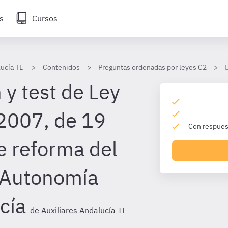
s
Cursos
lucía TL
Contenidos
Preguntas ordenadas por leyes C2
 y test de Ley
2007, de 19
Con respuest
e reforma del
 Autonomía
cía
de Auxiliares Andalucía TL