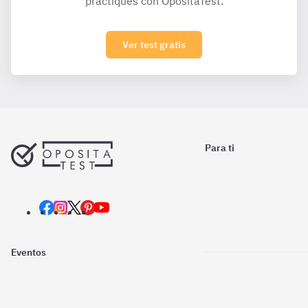
practiques con OpositaTest.
Ver test gratis
Para ti
Eventos