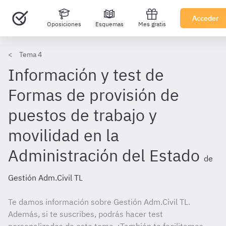
Acceder
Oposiciones
Esquemas
Mes gratis
Tema 4
Información y test de
Formas de provisión de
puestos de trabajo y
movilidad en la
Administración del Estado
de
Gestión Adm.Civil TL
Te damos información sobre Gestión Adm.Civil TL.
Además, si te suscribes, podrás hacer test