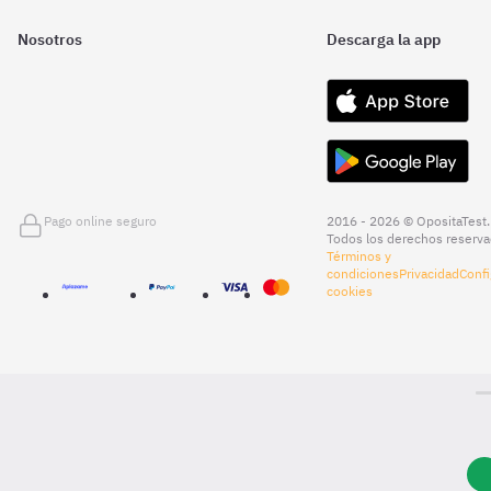
Nosotros
Descarga la app
Pago online seguro
2016 - 2026 © OpositaTest.
Todos los derechos reserva
Términos y
condiciones
Privacidad
Confi
cookies