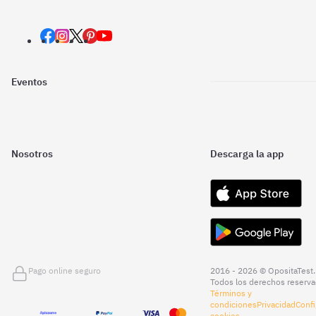
Eventos
Nosotros
Descarga la app
Pago online seguro
2016 - 2026 © OpositaTest.
Todos los derechos reserva
Términos y
condiciones
Privacidad
Confi
cookies