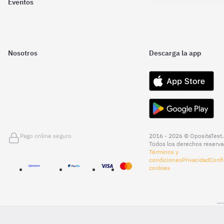
Eventos
Nosotros
Descarga la app
Pago online seguro
2016 - 2026 © OpositaTest.
Todos los derechos reserva
Términos y
condiciones
Privacidad
Confi
cookies