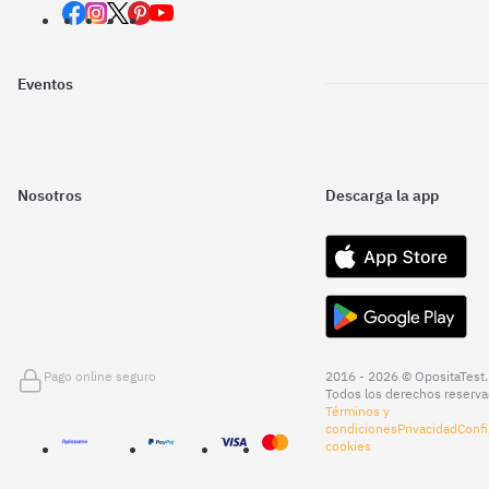
Eventos
Nosotros
Descarga la app
Pago online seguro
2016 - 2026 © OpositaTest.
Todos los derechos reserva
Términos y
condiciones
Privacidad
Confi
cookies