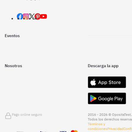
Eventos
Nosotros
Descarga la app
Pago online seguro
2016 - 2026 © OpositaTest.
Todos los derechos reserva
Términos y
condiciones
Privacidad
Confi