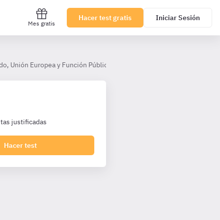
Hacer test gratis
Iniciar Sesión
Mes gratis
do, Unión Europea y Función Pública
Tema 8. Órganos Constitucion
as justificadas
Hacer test