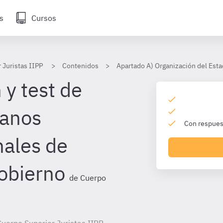
s
Cursos
 Juristas IIPP
Contenidos
Apartado A) Organización del Esta
 y test de
ganos
Con respuest
nales de
Gobierno
de Cuerpo