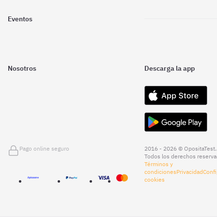
Eventos
Nosotros
Descarga la app
Pago online seguro
2016 - 2026 © OpositaTest.
Todos los derechos reserva
Términos y
condiciones
Privacidad
Confi
cookies