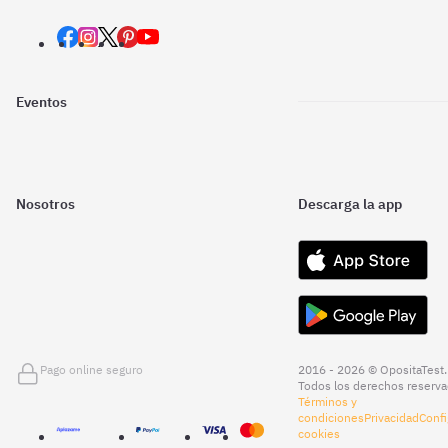
Eventos
Nosotros
Descarga la app
Pago online seguro
2016 - 2026 © OpositaTest.
Todos los derechos reserva
Términos y
condiciones
Privacidad
Confi
cookies