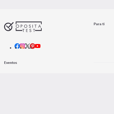
Para ti
Eventos
Nosotros
Descarga la