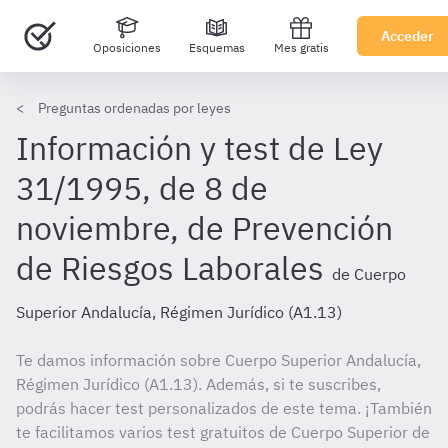
Acceder
Oposiciones
Esquemas
Mes gratis
Preguntas ordenadas por leyes
Información y test de Ley
31/1995, de 8 de
noviembre, de Prevención
de Riesgos Laborales
de Cuerpo
Superior Andalucía, Régimen Jurídico (A1.13)
Te damos información sobre Cuerpo Superior Andalucía,
Régimen Jurídico (A1.13). Además, si te suscribes,
podrás hacer test personalizados de este tema. ¡También
te facilitamos varios test gratuitos de Cuerpo Superior de