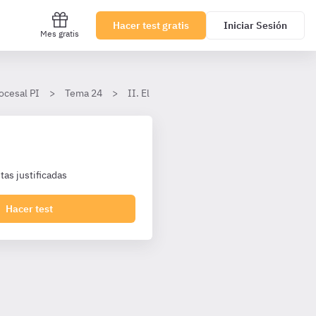
Hacer test gratis
Iniciar Sesión
Mes gratis
ocesal PI
Tema 24
II. El procedimiento abreviado
7. Eje
as justificadas
Hacer test