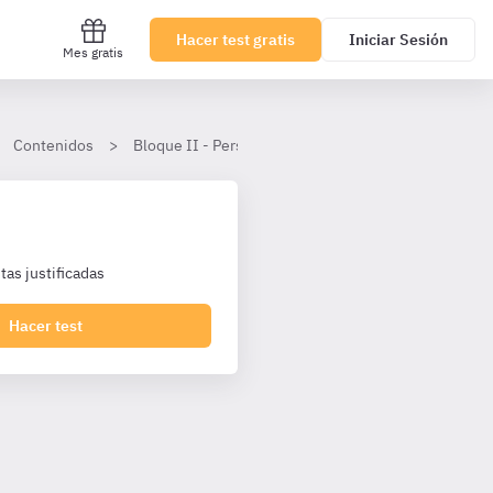
Hacer test gratis
Iniciar Sesión
Mes gratis
Contenidos
Bloque II - Personal Laboral Agencia Tributaria I1 T
as justificadas
Hacer test