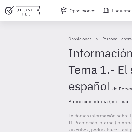
Oposiciones
Esquema
Oposiciones
Personal Laboral
Información
Tema 1.- El 
español
de Person
Promoción interna (informació
Te damos información sobre P
I1 Promoción interna (informa
suscribes, podrás hacer test 