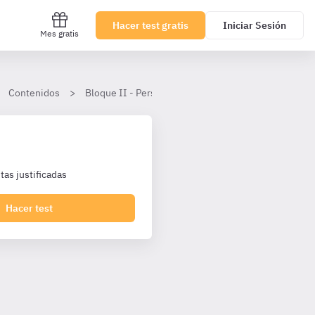
Hacer test gratis
Iniciar Sesión
Mes gratis
Contenidos
Bloque II - Personal Laboral Agencia Tributaria I1 T
as justificadas
Hacer test