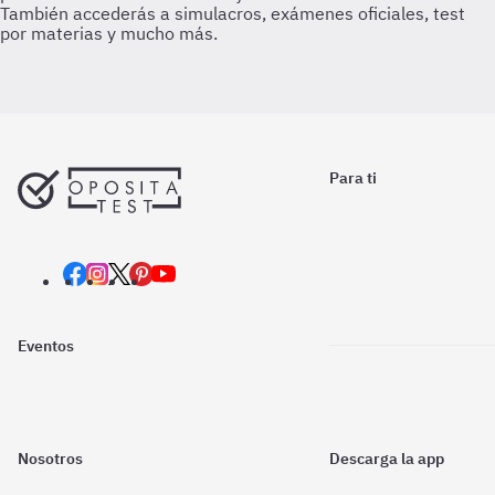
Para ti
Eventos
Nosotros
Descarga la app