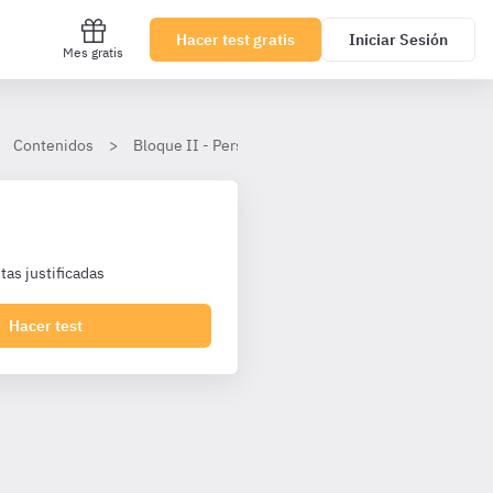
Hacer test gratis
Iniciar Sesión
Mes gratis
Contenidos
Bloque II - Personal Laboral Agencia Tributaria I1 T
as justificadas
Hacer test