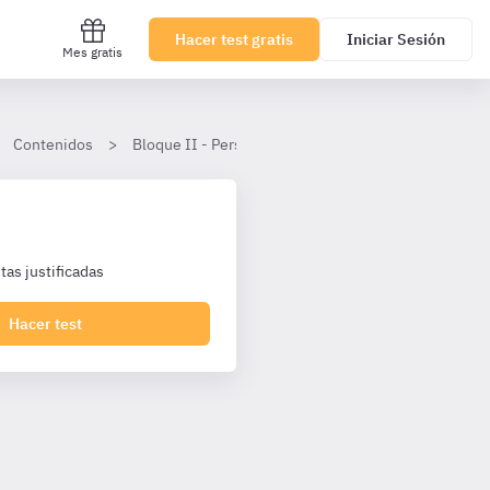
Hacer test gratis
Iniciar Sesión
Mes gratis
Contenidos
Bloque II - Personal Laboral Agencia Tributaria I1 T
as justificadas
Hacer test