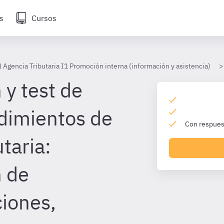
s
Cursos
 Agencia Tributaria I1 Promoción interna (información y asistencia)
 y test de
dimientos de
Con respuest
utaria:
n de
ciones,