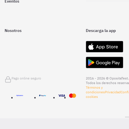
Eventos
Nosotros
Descarga la app
Pago online seguro
2016 - 2026 © OpositaTest.
Todos los derechos reserva
Términos y
condiciones
Privacidad
Confi
cookies