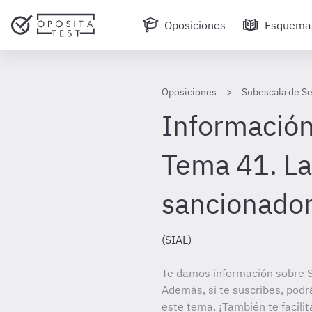
Oposiciones
Esquema
Oposiciones
Subescala de Se
Información
Tema 41. La
sancionado
(SIAL)
Te damos información sobre S
Además, si te suscribes, podr
este tema. ¡También te facilit