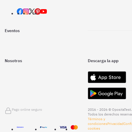
Eventos
Nosotros
Descarga la app
Pago online seguro
2016 - 2026 © OpositaTest.
Todos los derechos reserva
Términos y
condiciones
Privacidad
Confi
cookies