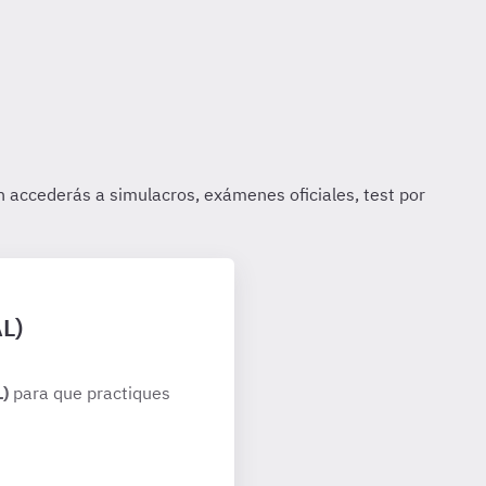
AL)
L)
para que practiques