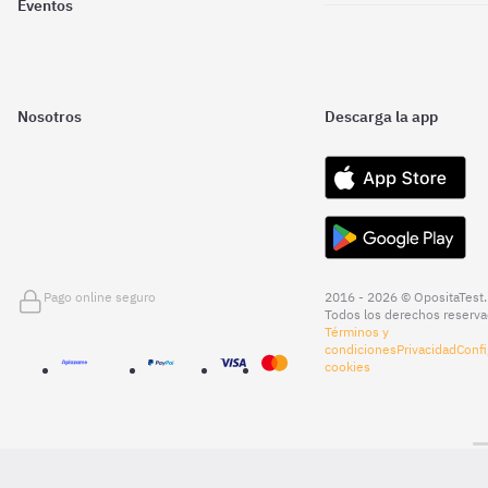
Eventos
Nosotros
Descarga la app
Pago online seguro
2016 - 2026 © OpositaTest.
Todos los derechos reserva
Términos y
condiciones
Privacidad
Confi
cookies