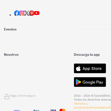
Eventos
Nosotros
Descarga la app
Pago online seguro
2016 - 2026 © OpositaTest.
Todos los derechos reserva
Términos y
condiciones
Privacidad
Confi