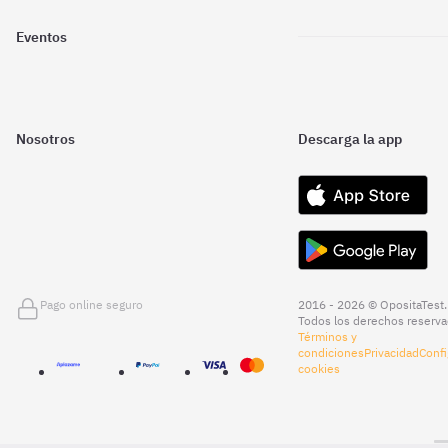
Eventos
Nosotros
Descarga la app
Pago online seguro
2016 - 2026 © OpositaTest.
Todos los derechos reserva
Términos y
condiciones
Privacidad
Confi
cookies