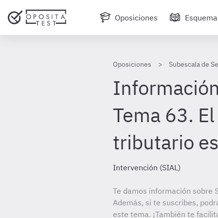
Oposiciones
Esquema
Oposiciones
Subescala de Se
Información
Tema 63. El
tributario es
Intervención (SIAL)
Te damos información sobre S
Además, si te suscribes, podr
este tema. ¡También te facilit