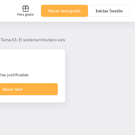
Hacer test gratis
Iniciar Sesión
Mes gratis
Tema 63. El sistema tributario estatal
I. El sistema tributario esta
as justificadas
Hacer test