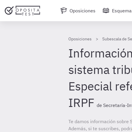
Oposiciones
Esquema
Oposiciones
Subescala de Se
Información 
sistema trib
Especial ref
IRPF
de Secretaría-In
Te damos información sobre S
Además, si te suscribes, podr