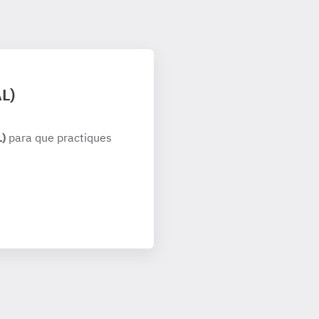
AL)
L)
para que practiques