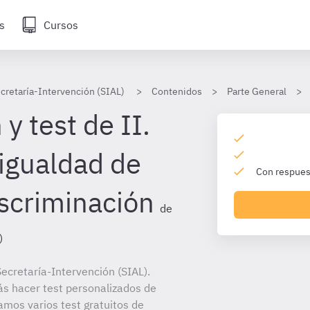
s
Cursos
cretaría-Intervención (SIAL)
Contenidos
Parte General
y test de II.
 igualdad de
Con respuest
iscriminación
de
)
ecretaría-Intervención (SIAL).
ás hacer test personalizados de
amos varios test gratuitos de