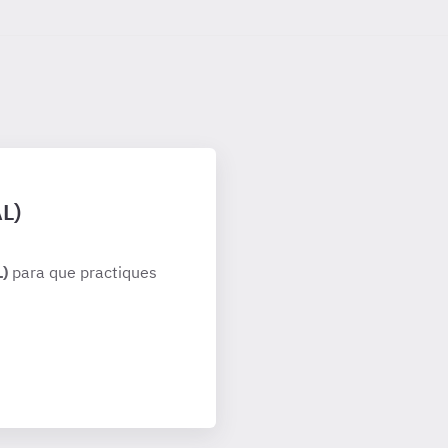
AL)
L)
para que practiques