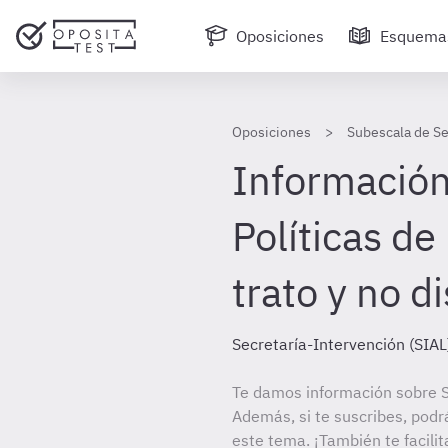
Oposiciones
Esquema
Oposiciones
Subescala de Se
Información 
Políticas de
trato y no d
Secretaría-Intervención (SIAL
Te damos información sobre S
Además, si te suscribes, podr
este tema. ¡También te facilit