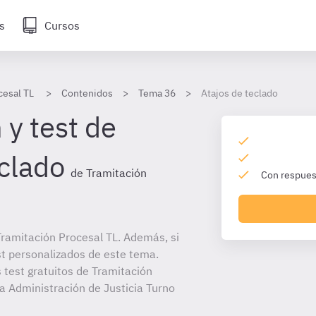
s
Cursos
cesal TL
Contenidos
Tema 36
Atajos de teclado
 y test de
eclado
de Tramitación
Con respuest
ramitación Procesal TL. Además, si
st personalizados de este tema.
 test gratuitos de Tramitación
la Administración de Justicia Turno