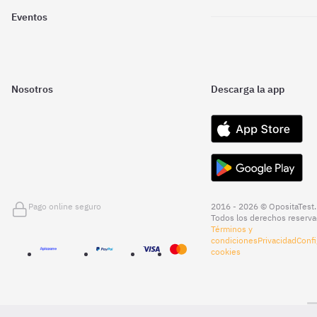
Eventos
Nosotros
Descarga la app
Pago online seguro
2016 - 2026 © OpositaTest.
Todos los derechos reserva
Términos y
condiciones
Privacidad
Confi
cookies