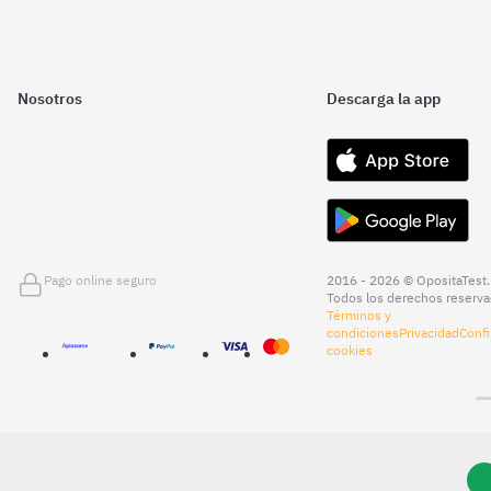
Nosotros
Descarga la app
Pago online seguro
2016 - 2026 © OpositaTest.
Todos los derechos reserva
Términos y
condiciones
Privacidad
Confi
cookies