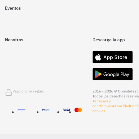
Eventos
Nosotros
Descarga la app
Pago online seguro
2016 - 2026 © OpositaTest.
Todos los derechos reserva
Términos y
condiciones
Privacidad
Confi
cookies