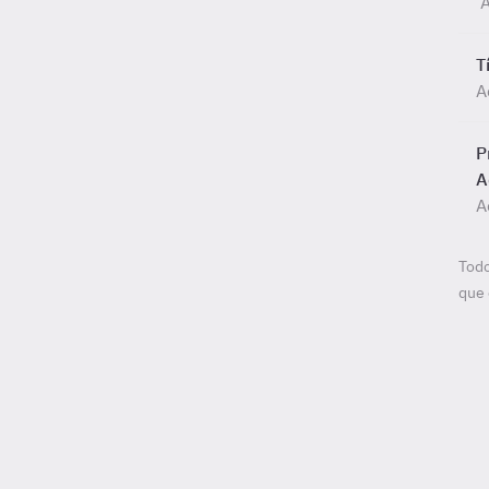
A
T
A
P
A
A
Todo
que 