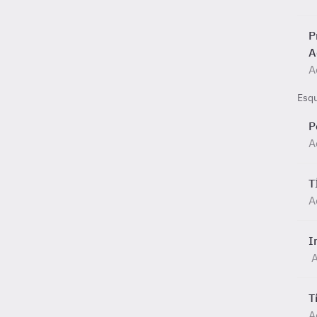
P
A
A
Esq
P
A
T
A
I
A
T
A