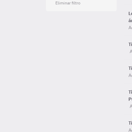
Eliminar filtro
L
á
A
T
A
T
A
T
P
A
T
A