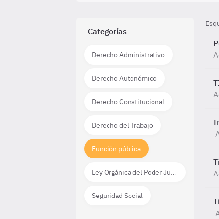
Esq
Categorías
P
A
Derecho Administrativo
Derecho Autonómico
T
A
Derecho Constitucional
I
Derecho del Trabajo
A
Función pública
T
Ley Orgánica del Poder Judicial
A
Seguridad Social
T
A