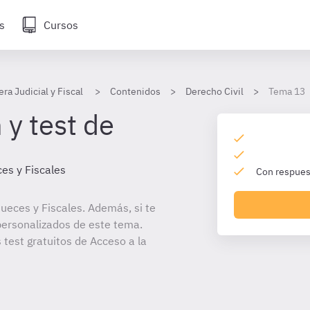
s
Cursos
era Judicial y Fiscal
Contenidos
Derecho Civil
Tema 13
 y test de
es y Fiscales
Con respuest
ueces y Fiscales. Además, si te
personalizados de este tema.
 test gratuitos de Acceso a la