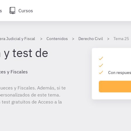
s
Cursos
era Judicial y Fiscal
Contenidos
Derecho Civil
Tema 25
 y test de
es y Fiscales
Con respuest
ueces y Fiscales. Además, si te
personalizados de este tema.
 test gratuitos de Acceso a la