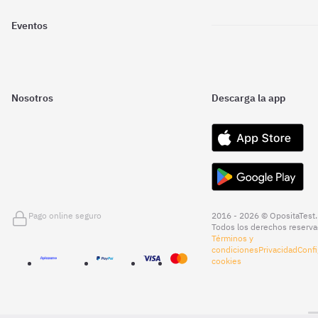
Eventos
Nosotros
Descarga la app
Pago online seguro
2016 - 2026 © OpositaTest.
Todos los derechos reserva
Términos y
condiciones
Privacidad
Confi
cookies