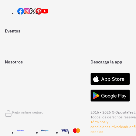
Eventos
Nosotros
Descarga la app
Pago online seguro
2016 - 2026 © OpositaTest.
Todos los derechos reserva
Términos y
condiciones
Privacidad
Confi
cookies