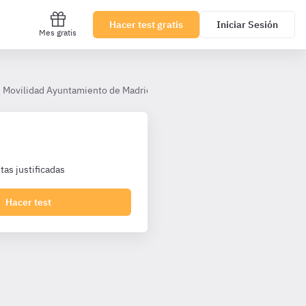
Hacer test gratis
Iniciar Sesión
Mes gratis
e Movilidad Ayuntamiento de Madrid TL
Tema 8. Reglamento Gener
as justificadas
Hacer test