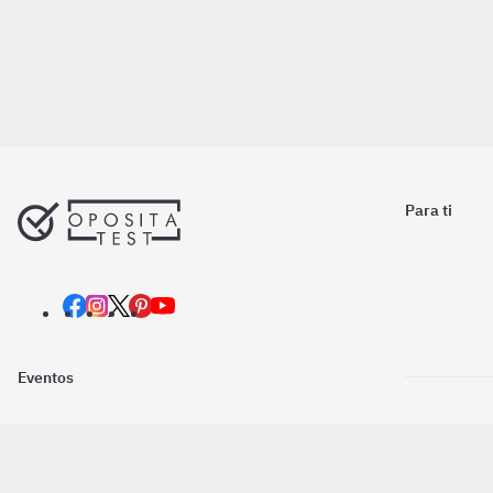
Para ti
Eventos
Nosotros
Descarga la