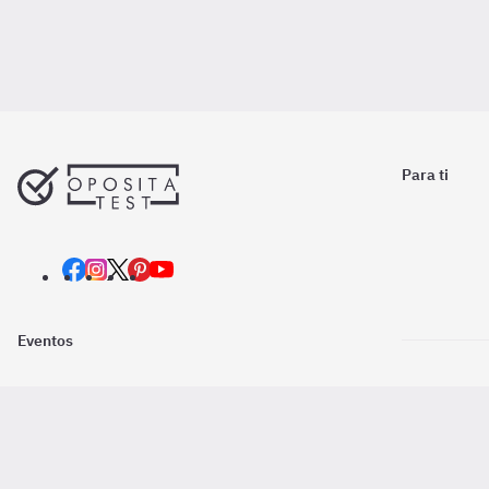
Para ti
Eventos
Nosotros
Descarga la