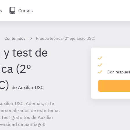
s
Cursos
Contenidos
Prueba teórica (2º ejercicio USC)
 y test de
ca (2º
Con respuest
C)
de Auxiliar USC
uxiliar USC. Además, si te
personalizados de este tema.
 test gratuitos de Auxiliar
versidad de Santiago)!