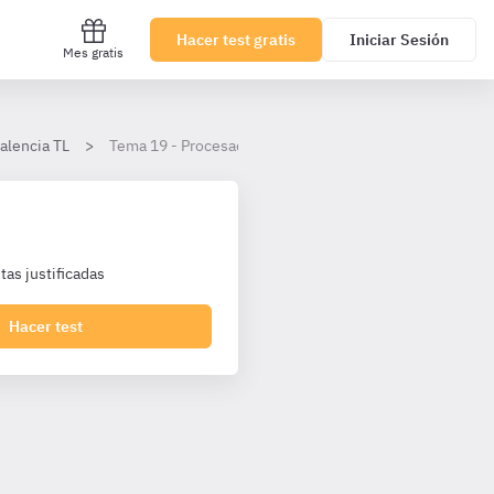
Hacer test gratis
Iniciar Sesión
Mes gratis
alencia TL
Tema 19 - Procesador de texto Word de Microsoft 365
as justificadas
Hacer test