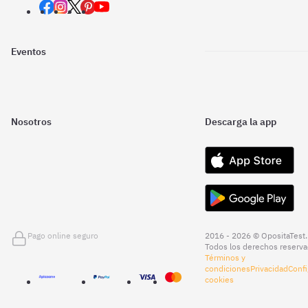
Eventos
Nosotros
Descarga la app
Pago online seguro
2016 - 2026 © OpositaTest.
Todos los derechos reserva
Términos y
condiciones
Privacidad
Confi
cookies