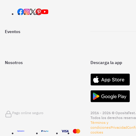
Eventos
Nosotros
Descarga la app
Pago online seguro
2016 - 2026 © OpositaTest.
Todos los derechos reserva
Términos y
condiciones
Privacidad
Confi
cookies