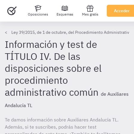
Acceder
Oposiciones
Esquemas
Mes gratis
Ley 39/2015, de 1 de octubre, del Procedimiento Administrativo
Información y test de
TÍTULO IV. De las
disposiciones sobre el
procedimiento
administrativo común
de Auxiliares
Andalucía TL
Te damos información sobre Auxiliares Andalucía TL.
Además, si te suscribes, podrás hacer test